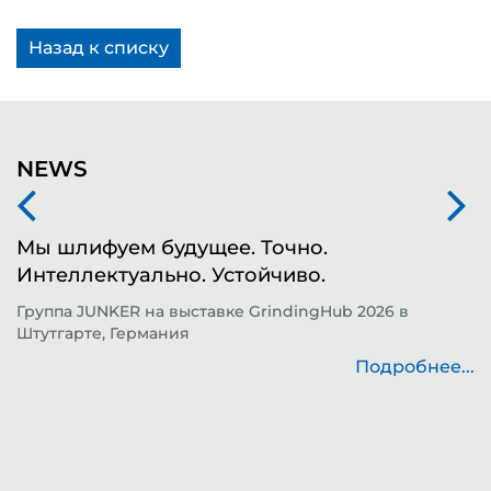
Назад к списку
NEWS
Мы шлифуем будущее. Точно.
Ф
Интеллектуально. Устойчиво.
ш
д
Группа JUNKER на выставке GrindingHub 2026 в
Штутгарте, Германия
Т
н
Подробнее...
..