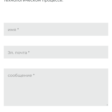
технологическом процессе.
имя
*
Эл. почта
*
сообщение
*