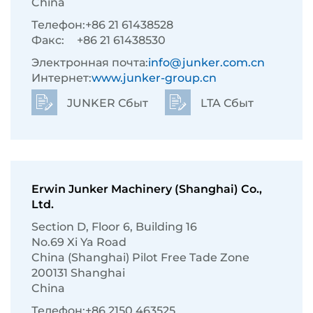
China
Телефон:
+86 21 61438528
Факс:
+86 21 61438530
Электронная почта:
info@junker.com.cn
Интернет:
www.junker-group.cn
JUNKER Сбыт
LTA Сбыт
Erwin Junker Machinery (Shanghai) Co.,
Ltd.
Section D, Floor 6, Building 16
No.69 Xi Ya Road
China (Shanghai) Pilot Free Tade Zone
200131 Shanghai
China
Телефон:
+86 2150 463525