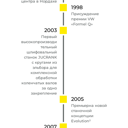
центра в Нордахе
1998
Присуждение
премии VW
«Formel Q»
2003
Первый
высокопроизводи
тельный
шлифовальный
станок JUCRANK
с кругами из
эльбора для
комплексной
обработки
коленчатых валов
за одно
закрепление
2005
Премьерна новой
станочной
концепции
Evolution²
2007