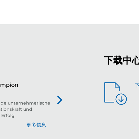
下载中
ampion
全
平台
nde unternehmerische
tionskraft und
 Erfolg
更多信息