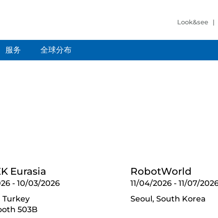
Look&see
服务
全球分布
K Eurasia
RobotWorld
026
-
10/03/2026
11/04/2026
-
11/07/202
, Turkey
Seoul, South Korea
Booth 503B