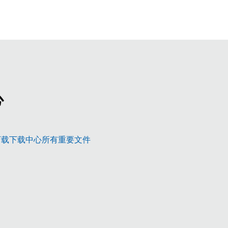
心
新研发，顶级水准
下载下载中心所有重要文件
3 – 理想的平台
更多信息