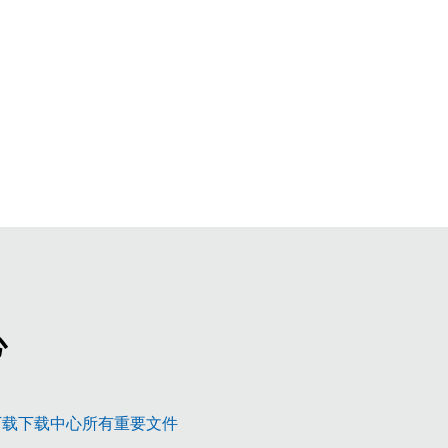
心
新研发，顶级水准
下载下载中心所有重要文件