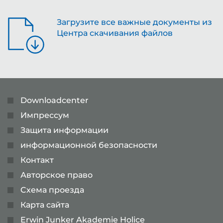
Загрузите все важные документы из
Центра скачивания файлов
Downloadcenter
Импрессум
Защита информации
информационной безопасности
Контакт
Авторское право
Cхема проезда
Карта сайта
Erwin Junker Akademie Holice