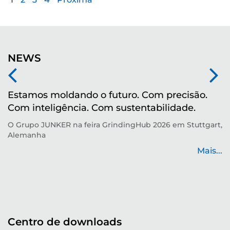
NEWS
Estamos moldando o futuro. Com precisão.
M
Com inteligência. Com sustentabilidade.
r
O Grupo JUNKER na feira GrindingHub 2026 em Stuttgart,
Te
Alemanha
p
de
Mais...
...
Centro de downloads