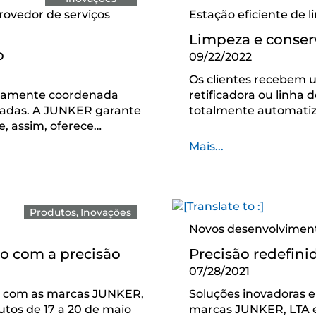
ovedor de serviços
Estação eficiente de 
Limpeza e conser
o
09/22/2022
Os clientes recebem 
isamente coordenada
retificadora ou linha
zadas. A JUNKER garante
totalmente automatiz
, assim, oferece…
Mais...
Produtos
Inovações
Novos desenvolviment
o com a precisão
Precisão redefini
07/28/2021
R, com as marcas JUNKER,
Soluções inovadoras e
utos de 17 a 20 de maio
marcas JUNKER, LTA 