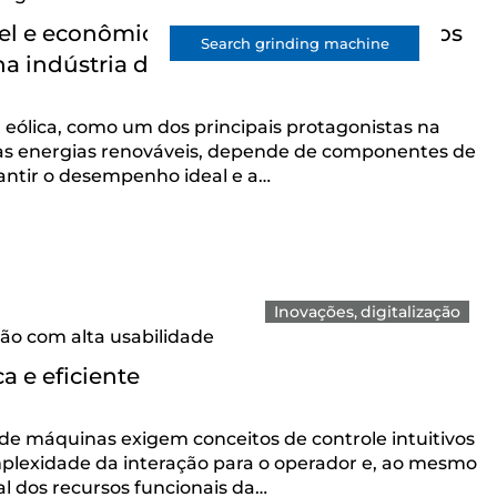
el e econômica para a retificação de eixos
Search grinding machine
 indústria de energia eólica
a eólica, como um dos principais protagonistas na
 as energias renováveis, depende de componentes de
rantir o desempenho ideal e a…
Inovações
digitalização
ação com alta usabilidade
a e eficiente
 de máquinas exigem conceitos de controle intuitivos
lexidade da interação para o operador e, ao mesmo
l dos recursos funcionais da…