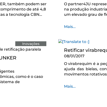
KER, também podem ser
O partner4JU represe
comprimento de até 4,8
na produção industria
ças a tecnologia CBN…
um elevado grau de f
Mais...
Inovações
e retificação paralela
Retificar virabre
08/01/2017
 JUNKER
O virabrequim é a peç
ajuda das bielas, co
xigentes
movimentos rotativos
ômicas, como é o caso
sistema de
Mais...