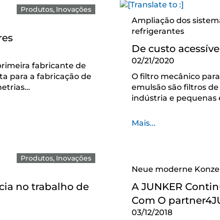
Produtos
Inovações
Ampliação dos sistemas
refrigerantes
res
De custo acessível
02/21/2020
rimeira fabricante de
ta para a fabricação de
O filtro mecânico para
metrias…
emulsão são filtros d
indústria e pequenas
Mais...
Produtos
Inovações
Neue moderne Konze
ia no trabalho de
A JUNKER Contin
Com O partner4J
03/12/2018