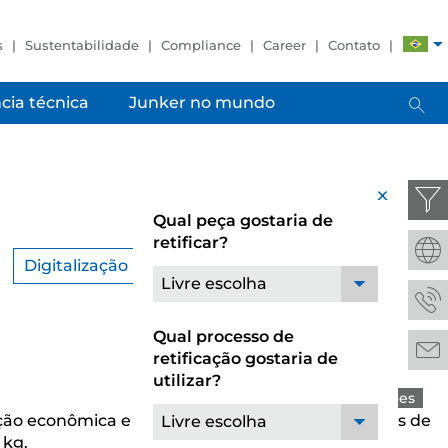
s
Sustentabilidade
Compliance
Career
Contato
cia técnica
Junker no mundo
x
Qual peça gostaria de
retificar?
Digitalização
Todos
Livre escolha
Qual processo de
retificação gostaria de
utilizar?
Produtos
Inovações
ção econômica e de alta precisão de eixos pesados de
Livre escolha
 kg.