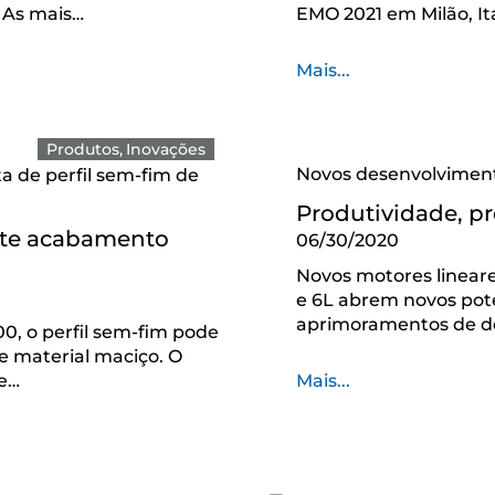
 As mais…
EMO 2021 em Milão, It
Mais...
Produtos
Inovações
Novos desenvolviment
ta de perfil sem-fim de
Produtividade, pr
nte acabamento
06/30/2020
Novos motores lineare
e 6L abrem novos pote
aprimoramentos de de
0, o perfil sem-fim pode
de material maciço. O
de…
Mais...