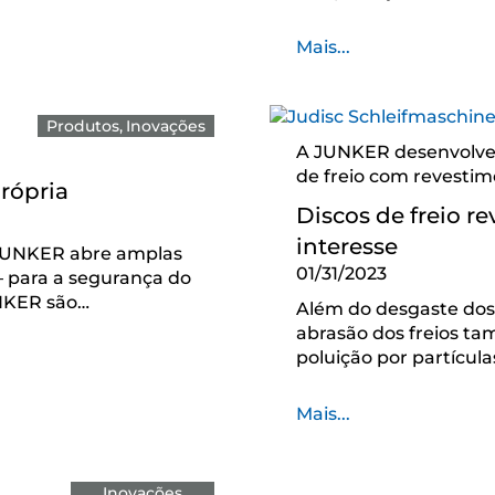
Mais...
Produtos
Inovações
A JUNKER desenvolve p
de freio com revesti
rópria
Discos de freio r
interesse
 JUNKER abre amplas
01/31/2023
– para a segurança do
UNKER são…
Além do desgaste dos 
abrasão dos freios ta
poluição por partícul
Mais...
Inovações