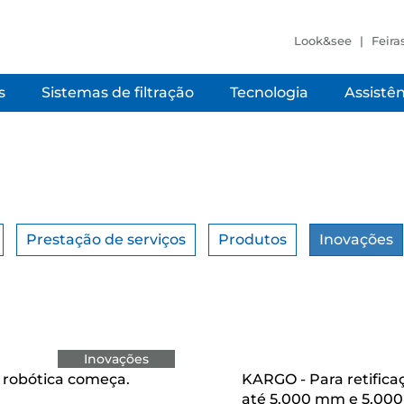
Look&see
Feira
s
Sistemas de filtração
Tecnologia
Assistên
Prestação de serviços
Produtos
Inovações
Inovações
a robótica começa.
KARGO - Para retifica
até 5.000 mm e 5.000