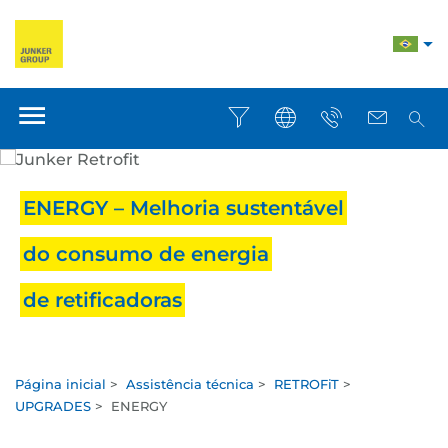
ENERGY – Melhoria sustentável
do consumo de energia
de retificadoras
Página inicial
>
Assistência técnica
>
RETROFiT
>
UPGRADES
>
ENERGY