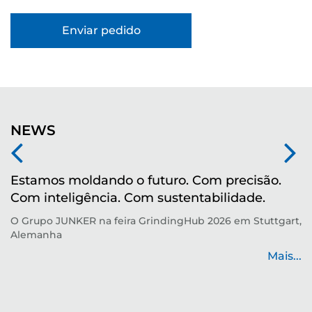
NEWS
Estamos moldando o futuro. Com precisão.
M
Com inteligência. Com sustentabilidade.
r
O Grupo JUNKER na feira GrindingHub 2026 em Stuttgart,
Te
Alemanha
p
de
Mais...
...