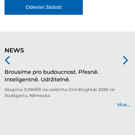
NEWS
í
Brousíme pro budoucnost. Přesně.
T
Inteligentně. Udržitelně.
i
í
Skupina JUNKER na veletrhu GrindingHub 2026 ve
T
Stuttgartu, Německo
b
...
Více...