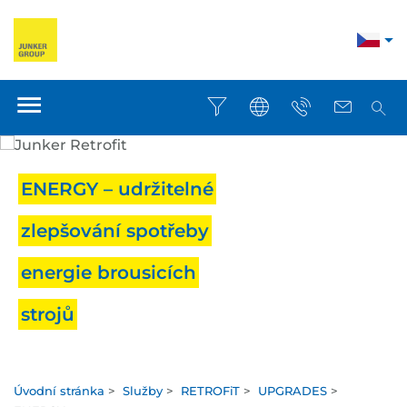
ENERGY – udržitelné
zlepšování spotřeby
energie brousicích
strojů
Úvodní stránka
>
Služby
>
RETROFiT
>
UPGRADES
>