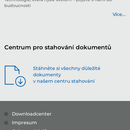
budoucnosti
tě
...
Více...
Centrum pro stahování dokumentů
Stáhněte si všechny důležité
dokumenty
v našem centru stahování
Downloadcenter
Impresum