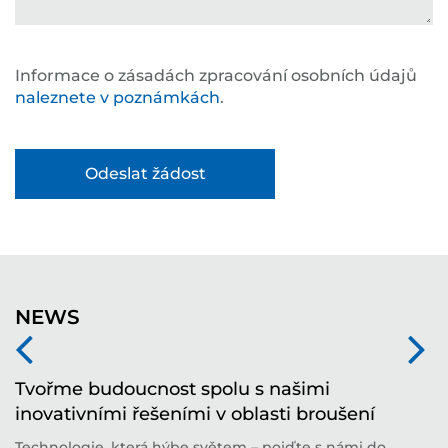
Informace o zásadách zpracování osobních údajů
naleznete v poznámkách
.
NEWS
Tvořme budoucnost spolu s našimi
S
inovativními řešeními v oblasti broušení
p
Technologie, která hýbe světem – pojďte s námi do
K