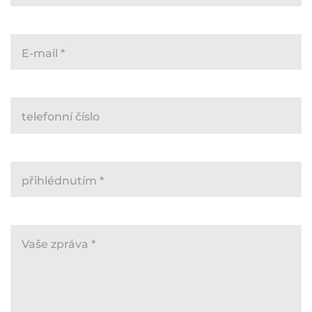
E-mail
*
telefonní číslo
přihlédnutím
*
Vaše zpráva
*