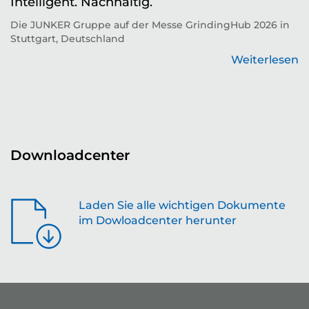
Intelligent. Nachhaltig.
d
Die JUNKER Gruppe auf der Messe GrindingHub 2026 in
T
Stuttgart, Deutschland
Zu
Weiterlesen
en
Downloadcenter
Laden Sie alle wichtigen Dokumente
im Dowloadcenter herunter