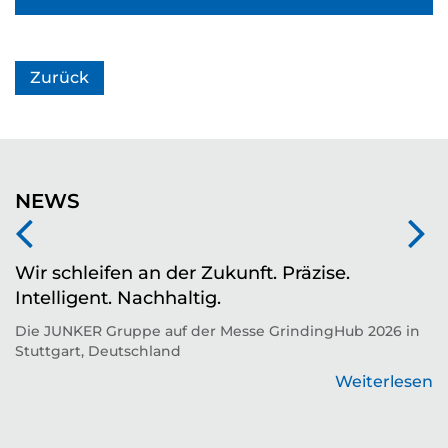
Zurück
NEWS
Wir schleifen an der Zukunft. Präzise.
Z
en
Intelligent. Nachhaltig.
d
Die JUNKER Gruppe auf der Messe GrindingHub 2026 in
T
Stuttgart, Deutschland
Zu
Weiterlesen