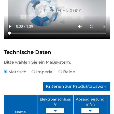
Technische Daten
Bitte wählen Sie ein Maßsystem:
Metrisch
Imperial
Beide
Kriterien zur Produktauswahl
Elektroanschluss
Absaugleistung
Ge
V
m³/h
Name