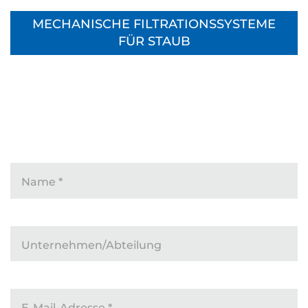
E 1200-1
400
12000
E1200-2
400
12000
MECHANISCHE FILTRATIONSSYSTEME
FÜR STAUB
E 1600-1
400
16000
E 1600-2
400
16000
E 1600-HCIP-2
400
16000
E 2000-1
400
20000
E 2000-2
400
20000
E 2400-1
400
24000
E 2400-2
400
24000
Name
*
Unternehmen/Abteilung
E-Mail-Adresse
*