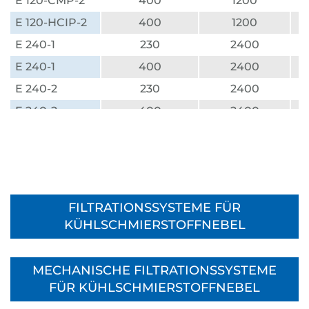
E 120-CMP-2
400
1200
E 120-HCIP-2
400
1200
E 240-1
230
2400
E 240-1
400
2400
E 240-2
230
2400
E 240-2
400
2400
E 240-HCIP-2
400
2400
E 480-1
400
4800
E 480-2
400
4800
E 720-1
400
7200
FILTRATIONSSYSTEME FÜR
E 720-2
400
7200
KÜHLSCHMIERSTOFFNEBEL
E 800-1
400
8000
E 800-2
400
8000
MECHANISCHE FILTRATIONSSYSTEME
FÜR KÜHLSCHMIERSTOFFNEBEL
E 800-HCIP-2
400
8000