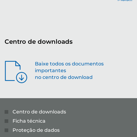
...
Centro de downloads
Baixe todos os documentos
importantes
no centro de download
Centro de downloads
Ficha técnica
Proteção de dados