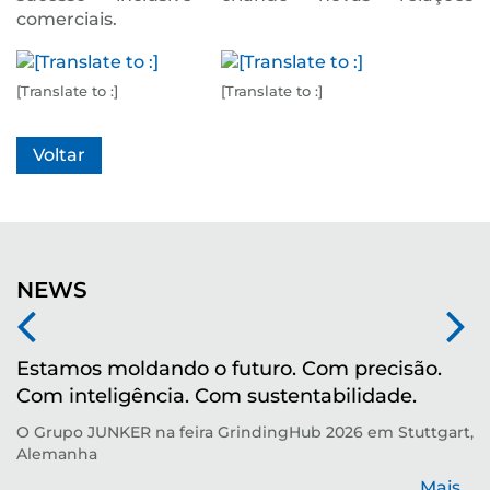
comerciais.
[Translate to :]
[Translate to :]
Voltar
NEWS
Estamos moldando o futuro. Com precisão.
M
Com inteligência. Com sustentabilidade.
r
O Grupo JUNKER na feira GrindingHub 2026 em Stuttgart,
Te
Alemanha
p
de
Mais...