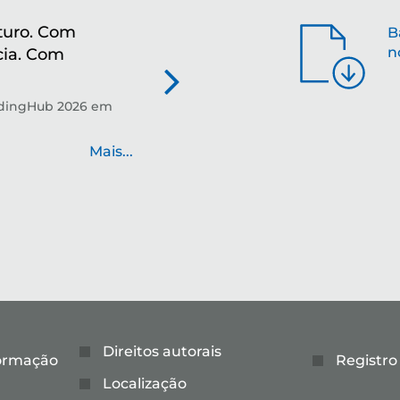
turo. Com
Mo
B
n
cia. Com
re
Tec
pre
ndingHub 2026 em
Mais...
Direitos autorais
formação
Registro
Localização