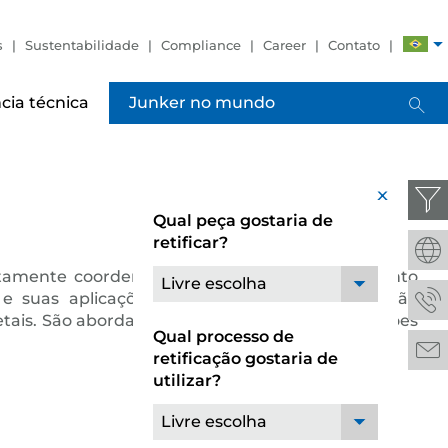
s
Sustentabilidade
Compliance
Career
Contato
cia técnica
Junker no mundo
x
Qual peça gostaria de
retificar?
feitamente coordenados. Nos cursos de treinamento
Livre escolha
 e suas aplicações nas retificadoras JUNKER são
s. São abordados os tipos de liga, especificações
Qual processo de
retificação gostaria de
utilizar?
Livre escolha