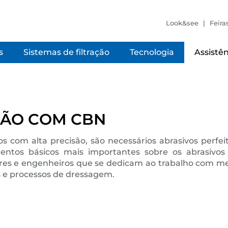
Look&see
Feira
s
Sistemas de filtração
Tecnologia
Assistên
ÇÃO COM CBN
uros com alta precisão, são necessários abrasivos per
entos básicos mais importantes sobre os abrasivos
s e engenheiros que se dedicam ao trabalho com metai
os e processos de dressagem.