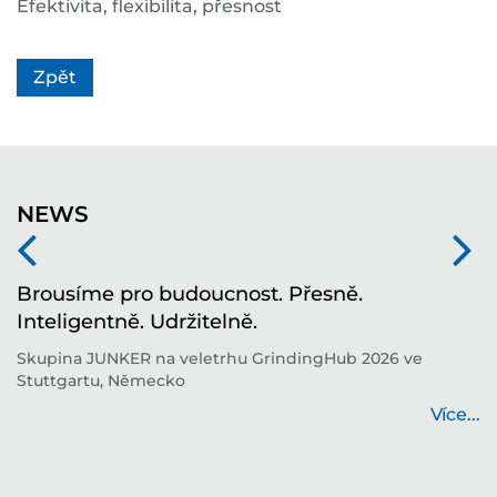
Efektivita, flexibilita, přesnost
Zpět
NEWS
í
Brousíme pro budoucnost. Přesně.
T
Inteligentně. Udržitelně.
i
í
Skupina JUNKER na veletrhu GrindingHub 2026 ve
T
Stuttgartu, Německo
b
...
Více...