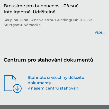
í
Brousíme pro budoucnost. Přesně.
T
Inteligentně. Udržitelně.
i
í
Skupina JUNKER na veletrhu GrindingHub 2026 ve
T
Stuttgartu, Německo
b
...
Více...
Centrum pro stahování dokumentů
Stáhněte si všechny důležité
dokumenty
v našem centru stahování