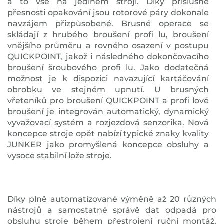
a to vše na jediném stroji. Díky příslušné
přesnosti opakování jsou rotorové páry dokonale
navzájem přizpůsobené. Brusné operace se
skládají z hrubého broušení profi lu, broušení
vnějšího průměru a rovného osazení v postupu
QUICKPOINT, jakož i následného dokončovacího
broušení šroubového profi lu. Jako dodatečná
možnost je k dispozici navazující kartáčování
obrobku ve stejném upnutí. U brusných
vřeteníků pro broušení QUICKPOINT a profi lové
broušení je integrován automatický, dynamický
vyvažovací systém a rozjezdová senzorika. Nová
koncepce stroje opět nabízí typické znaky kvality
JUNKER jako promyšlená koncepce obsluhy a
vysoce stabilní lože stroje.
Díky plně automatizované výměně až 20 různých
nástrojů a samostatné správě dat odpadá pro
obsluhu stroje během přestrojení ruční montáž,