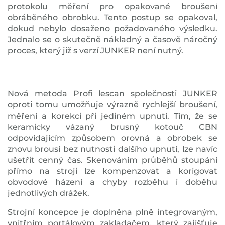
protokolu měření pro opakované broušení
obráběného obrobku. Tento postup se opakoval,
dokud nebylo dosaženo požadovaného výsledku.
Jednalo se o skutečně nákladný a časově náročný
proces, který již s verzí JUNKER není nutný.
Nová metoda Profi lescan společnosti JUNKER
oproti tomu umožňuje výrazně rychlejší broušení,
měření a korekci při jediném upnutí. Tím, že se
keramicky vázaný brusný kotouč CBN
odpovídajícím způsobem orovná a obrobek se
znovu brousí bez nutnosti dalšího upnutí, lze navíc
ušetřit cenný čas. Skenováním průběhů stoupání
přímo na stroji lze kompenzovat a korigovat
obvodové házení a chyby rozběhu i doběhu
jednotlivých drážek.
Strojní koncepce je doplněna plně integrovaným,
vnitřním portálovým zakladačem, který zajišťuje