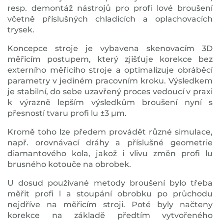
resp. demontáž nástrojů pro profi lové broušení
včetně příslušných chladicích a oplachovacích
trysek.
Koncepce stroje je vybavena skenovacím 3D
měřicím postupem, který zjišťuje korekce bez
externího měřicího stroje a optimalizuje obráběcí
parametry v jediném pracovním kroku. Výsledkem
je stabilní, do sebe uzavřený proces vedoucí v praxi
k výrazně lepším výsledkům broušení nyní s
přesností tvaru profi lu ±3 μm.
Kromě toho lze předem provádět různé simulace,
např. orovnávací dráhy a příslušné geometrie
diamantového kola, jakož i vlivu změn profi lu
brusného kotouče na obrobek.
U dosud používané metody broušení bylo třeba
měřit profi l a stoupání obrobku po průchodu
nejdříve na měřicím stroji. Poté byly načteny
korekce na základě předtím vytvořeného