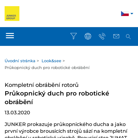
Úvodní stránka
>
Look&see
>
Průkopnický duch pro robotické obrábění
Kompletní obrábění rotorů
Průkopnický duch pro robotické
obrábění
13.03.2020
JUNKER prokazuje průkopnického ducha a jako
první výrobce brousicích strojů sází na kompletní
obrábění v robotické výrobě. Brousicí stro JUMAT