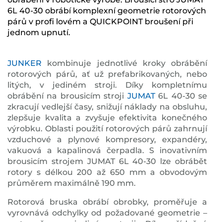
6L 40-30 obrábí komplexní geometrie rotorových
párů v profi lovém a QUICKPOINT broušení při
jednom upnutí.
JUNKER
kombinuje jednotlivé kroky obrábění
rotorových párů, ať už prefabrikovaných, nebo
litých, v jediném stroji. Díky kompletnímu
obrábění na brousicím stroji
JUMAT
6L 40-30 se
zkracují vedlejší časy, snižují náklady na obsluhu,
zlepšuje kvalita a zvyšuje efektivita konečného
výrobku. Oblasti použití rotorových párů zahrnují
vzduchové a plynové kompresory, expandéry,
vakuová a kapalinová čerpadla. S inovativním
brousicím strojem JUMAT 6L 40-30 lze obrábět
rotory s délkou 200 až 650 mm a obvodovým
průměrem maximálně 190 mm.
Rotorová bruska obrábí obrobky, proměřuje a
vyrovnává odchylky od požadované geometrie –